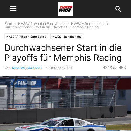
Start
NASCAR Whelen Euro Series
NWES - Rennbericht
Durchwachsener Start in die Playoffs für Memphis Racing
NASCAR Whelen Euro Series
NWES - Rennbericht
Durchwachsener Start in die
Playoffs für Memphis Racing
1052
0
Von
Nina Weinbrenner
-
1. Oktober 2019