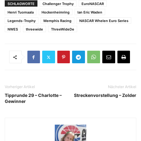
SCHLAGWORTE
Challenger Trophy
EuroNASCAR
Henri Tuomaala
Hockenheimring
Ian Eric Waden
Legends-Trophy
Memphis Racing
NASCAR Whelen Euro Series
NWES
threewide
ThreeWideDe
Vorheriger Artikel
Nächster Artikel
Tipprunde 29 – Charlotte –
Streckenvorstellung – Zolder
Gewinner