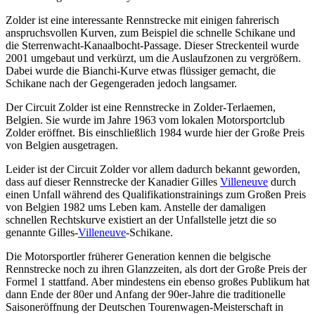
Zolder ist eine interessante Rennstrecke mit einigen fahrerisch
anspruchsvollen Kurven, zum Beispiel die schnelle Schikane und
die Sterrenwacht-Kanaalbocht-Passage. Dieser Streckenteil wurde
2001 umgebaut und verkürzt, um die Auslaufzonen zu vergrößern.
Dabei wurde die Bianchi-Kurve etwas flüssiger gemacht, die
Schikane nach der Gegengeraden jedoch langsamer.
Der Circuit Zolder ist eine Rennstrecke in Zolder-Terlaemen,
Belgien. Sie wurde im Jahre 1963 vom lokalen Motorsportclub
Zolder eröffnet. Bis einschließlich 1984 wurde hier der Große Preis
von Belgien ausgetragen.
Leider ist der Circuit Zolder vor allem dadurch bekannt geworden,
dass auf dieser Rennstrecke der Kanadier Gilles
Villeneuve
durch
einen Unfall während des Qualifikationstrainings zum Großen Preis
von Belgien 1982 ums Leben kam. Anstelle der damaligen
schnellen Rechtskurve existiert an der Unfallstelle jetzt die so
genannte Gilles-
Villeneuve
-Schikane.
Die Motorsportler früherer Generation kennen die belgische
Rennstrecke noch zu ihren Glanzzeiten, als dort der Große Preis der
Formel 1 stattfand. Aber mindestens ein ebenso großes Publikum hat
dann Ende der 80er und Anfang der 90er-Jahre die traditionelle
Saisoneröffnung der Deutschen Tourenwagen-Meisterschaft in