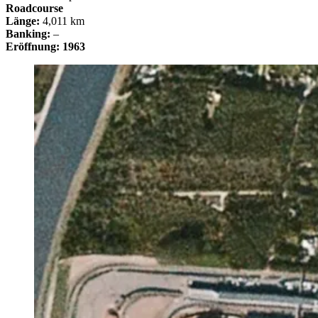
Roadcourse
Länge:
4,011 km
Banking:
–
Eröffnung: 1963