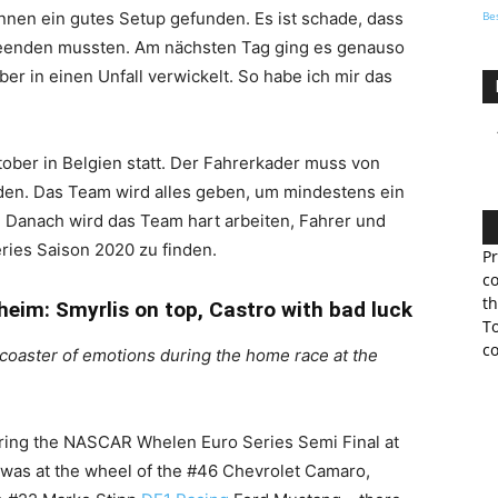
Be
ennen ein gutes Setup gefunden. Es ist schade, dass
 beenden mussten. Am nächsten Tag ging es genauso
ber in einen Unfall verwickelt. So habe ich mir das
tober in Belgien statt. Der Fahrerkader muss von
den. Das Team wird alles geben, um mindestens ein
. Danach wird das Team hart arbeiten, Fahrer und
ies Saison 2020 zu finden.
Pr
co
th
eim: Smyrlis on top, Castro with bad luck
To
co
coaster of emotions during the home race at the
uring the NASCAR Whelen Euro Series Semi Final at
was at the wheel of the #46 Chevrolet Camaro,