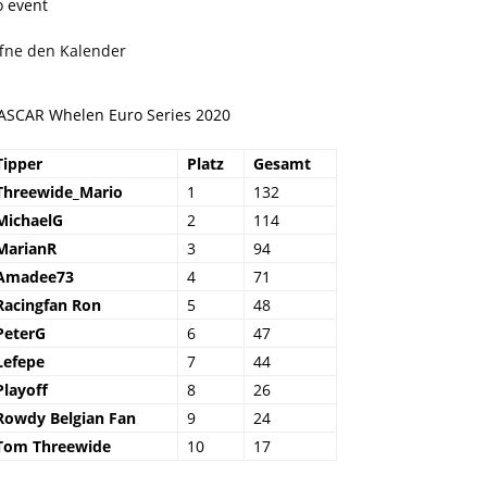
o event
ffne den Kalender
ASCAR Whelen Euro Series 2020
Tipper
Platz
Gesamt
Threewide_Mario
1
132
MichaelG
2
114
MarianR
3
94
Amadee73
4
71
Racingfan Ron
5
48
PeterG
6
47
Lefepe
7
44
Playoff
8
26
Rowdy Belgian Fan
9
24
Tom Threewide
10
17