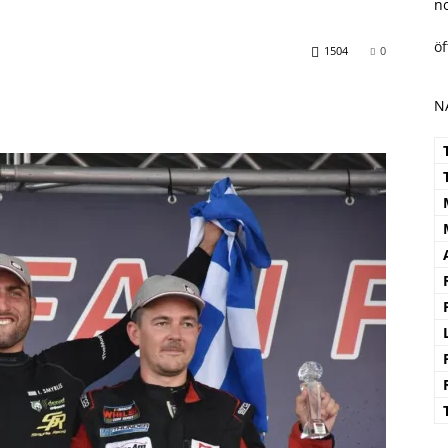
n
ö
1504
0
N