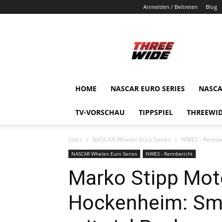
Anmelden / Beitreten
Blog
ThreeWide.de
HOME
NASCAR EURO SERIES
NASCA
TV-VORSCHAU
TIPPSPIEL
THREEWID
Start
NASCAR Whelen Euro Series
NWES - Rennbe
NASCAR Whelen Euro Series
NWES - Rennbericht
Marko Stipp Mot
Hockenheim: Smyr