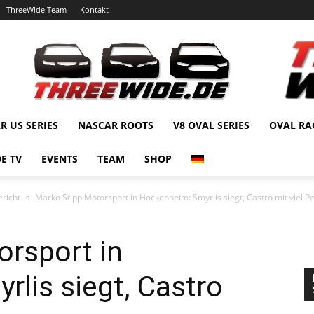
ThreeWide Team
Kontakt
R US SERIES
NASCAR ROOTS
V8 OVAL SERIES
OVAL RA
E TV
EVENTS
TEAM
SHOP
richt
Marko Stipp Motorsport in Hockenheim: Smyrlis siegt, Castro mit viel P
orsport in
lis siegt, Castro