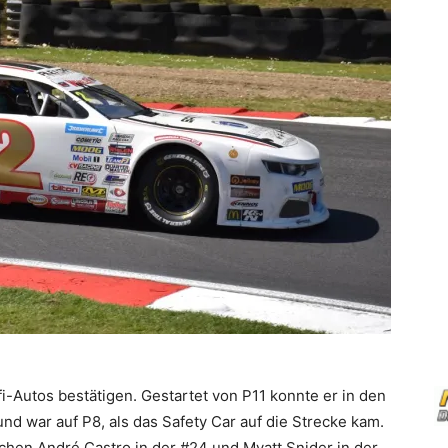
i-Autos bestätigen. Gestartet von P11 konnte er in den
d war auf P8, als das Safety Car auf die Strecke kam.
schen André Castro in der #24 und Myatt Snider in der