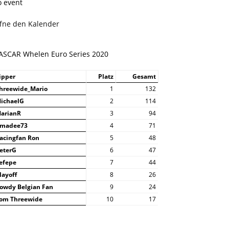
o event
ffne den Kalender
ASCAR Whelen Euro Series 2020
ipper
Platz
Gesamt
hreewide_Mario
1
132
ichaelG
2
114
arianR
3
94
madee73
4
71
acingfan Ron
5
48
eterG
6
47
efepe
7
44
layoff
8
26
owdy Belgian Fan
9
24
om Threewide
10
17