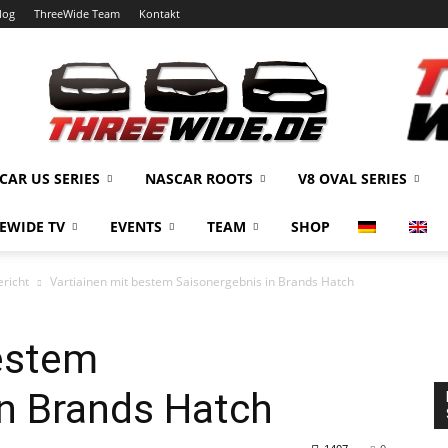
log
ThreeWide Team
Kontakt
CAR US SERIES
NASCAR ROOTS
V8 OVAL SERIES
EWIDE TV
EVENTS
TEAM
SHOP
richt
Vartiainen mit bestem Saisonergebnis in Brands Hatch
bestem
in Brands Hatch