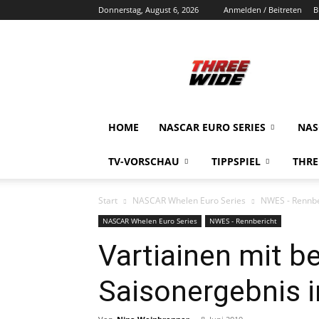
Donnerstag, August 6, 2026
Anmelden / Beitreten
B
ThreeWide.de
HOME
NASCAR EURO SERIES
NAS
TV-VORSCHAU
TIPPSPIEL
THRE
Start
NASCAR Whelen Euro Series
NWES - Rennbe
NASCAR Whelen Euro Series
NWES - Rennbericht
Vartiainen mit 
Saisonergebnis 