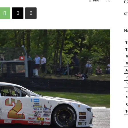
1407
0
n
ö
N
T
T
M
M
A
R
P
L
P
R
T