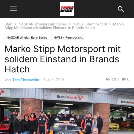
Start
NASCAR Whelen Euro Series
NWES - Rennbericht
Marko
Stipp Motorsport mit solidem Einstand in Brands Hatch
NASCAR Whelen Euro Series
NWES - Rennbericht
Marko Stipp Motorsport mit
solidem Einstand in Brands
Hatch
1261
0
Von
Tom Threewide
-
6. Juni 2019