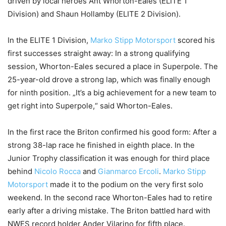
driven by local heroes Ant Whorton-Eales (ELITE 1
Division) and Shaun Hollamby (ELITE 2 Division).
In the ELITE 1 Division,
Marko Stipp Motorsport
scored his
first successes straight away: In a strong qualifying
session, Whorton-Eales secured a place in Superpole. The
25-year-old drove a strong lap, which was finally enough
for ninth position. „It’s a big achievement for a new team to
get right into Superpole,“ said Whorton-Eales.
In the first race the Briton confirmed his good form: After a
strong 38-lap race he finished in eighth place. In the
Junior Trophy classification it was enough for third place
behind
Nicolo Rocca
and
Gianmarco Ercoli
.
Marko Stipp
Motorsport
made it to the podium on the very first solo
weekend. In the second race Whorton-Eales had to retire
early after a driving mistake. The Briton battled hard with
NWES record holder Ander Vilarino for fifth place.