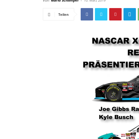
Von
Mario Schlimper
-
10. März 2019
Teilen