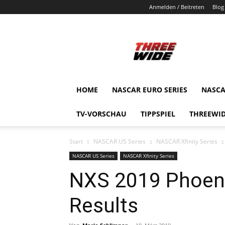
Anmelden / Beitreten
Blog
ThreeWide.de
HOME
NASCAR EURO SERIES
NASCA
TV-VORSCHAU
TIPPSPIEL
THREEWID
Start
NASCAR US Series
NASCAR Xfinity Series
NASCAR US Series
NASCAR Xfinity Series
NXS 2019 Phoeni
Results