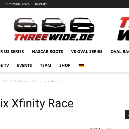
ThreeWide Team
Kontakt
R US SERIES
NASCAR ROOTS
V8 OVAL SERIES
OVAL RA
E TV
EVENTS
TEAM
SHOP
NXS 2019 Phoenix Xfinity Race Results
x Xfinity Race