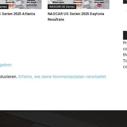
eries
NASCAR US Series
Serien 2025 Atlanta
NASCAR US Serien 2025 Daytona
Resultate
Pr
co
th
To
ugeben
co
eduzieren.
Erfahre, wie deine Kommentardaten verarbeitet