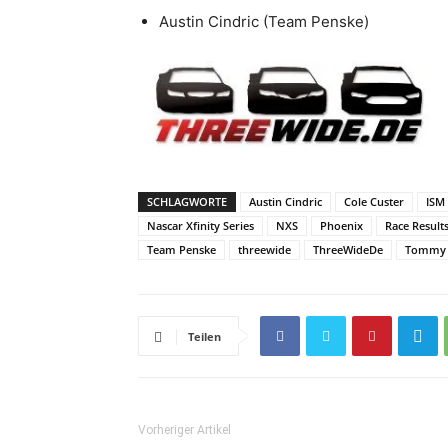
Austin Cindric (Team Penske)
SCHLAGWORTE
Austin Cindric
Cole Custer
ISM
Nascar Xfinity Series
NXS
Phoenix
Race Result
Team Penske
threewide
ThreeWideDe
Tommy 
Teilen
Vorheriger Artikel