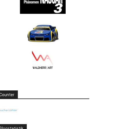
Counter
sucherzähler
Blogstatistik