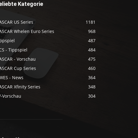
eliebte Kategorie
ASCAR US Series
1181
ASCAR Whelen Euro Series
968
ppspiel
487
S - Tippspiel
484
ASCAR - Vorschau
475
ASCAR Cup Series
460
WES - News
364
SCAR Xfinity Series
348
V-Vorschau
304