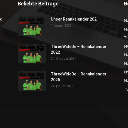
Beliebte Beiträge
B
x
Unser Rennkalender 2021
N
1. Januar 2021
N
Ti
NC
ThreeWideDe – Rennkalender
2022
N
24. Oktober 2021
N
N
ThreeWideDe – Rennkalender
2025
NA
24. Januar 2023
T