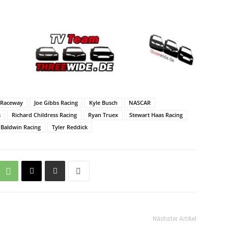
 Raceway
Joe Gibbs Racing
Kyle Busch
NASCAR
s
Richard Childress Racing
Ryan Truex
Stewart Haas Racing
Baldwin Racing
Tyler Reddick
Nächster Artikel