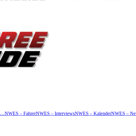
 …
NWES – Fahrer
NWES – Interviews
NWES – Kalender
NWES – Ne