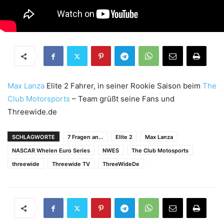
Max Lanza
Elite 2 Fahrer, in seiner Rookie Saison beim
The
Club Motorsports
– Team grüßt seine Fans und
Threewide.de
SCHLAGWORTE
7 Fragen an...
Elite 2
Max Lanza
NASCAR Whelen Euro Series
NWES
The Club Motosports
threewide
Threewide TV
ThreeWideDe