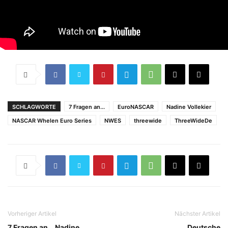
SCHLAGWORTE
7 Fragen an...
EuroNASCAR
Nadine Vollekier
NASCAR Whelen Euro Series
NWES
threewide
ThreeWideDe
Vorheriger Artikel
Nächster Artikel
7 Fragen an… Nadine
Deutsche