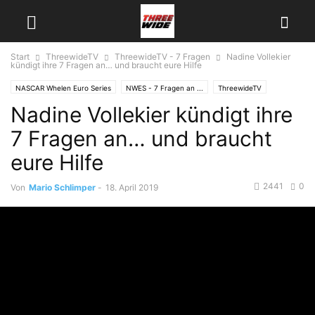
Start
ThreewideTV
ThreewideTV - 7 Fragen
Nadine Vollekier
kündigt ihre 7 Fragen an… und braucht eure Hilfe
NASCAR Whelen Euro Series
NWES - 7 Fragen an ...
ThreewideTV
Nadine Vollekier kündigt ihre
ThreewideTV - 7 Fragen
7 Fragen an… und braucht
eure Hilfe
2441
0
Von
Mario Schlimper
-
18. April 2019