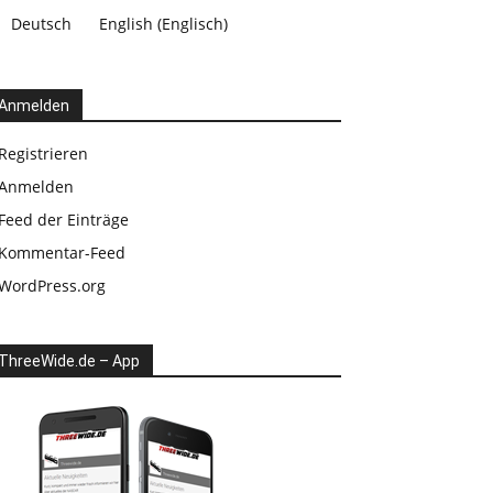
Deutsch
English
(
Englisch
)
Anmelden
Registrieren
Anmelden
Feed der Einträge
Kommentar-Feed
WordPress.org
ThreeWide.de – App