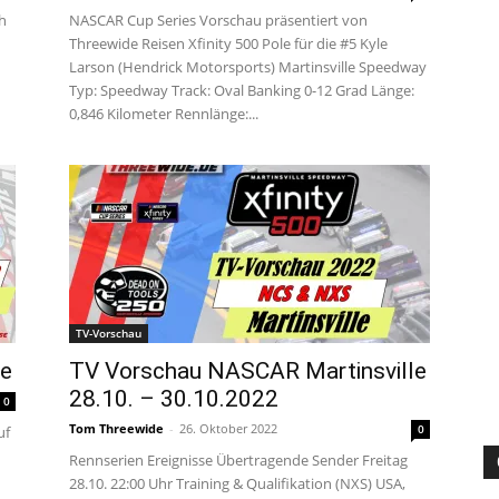
h
NASCAR Cup Series Vorschau präsentiert von
Threewide Reisen Xfinity 500 Pole für die #5 Kyle
Larson (Hendrick Motorsports) Martinsville Speedway
Typ: Speedway Track: Oval Banking 0-12 Grad Länge:
0,846 Kilometer Rennlänge:...
TV-Vorschau
le
TV Vorschau NASCAR Martinsville
28.10. – 30.10.2022
0
Tom Threewide
-
26. Oktober 2022
0
uf
Rennserien Ereignisse Übertragende Sender Freitag
28.10. 22:00 Uhr Training & Qualifikation (NXS) USA,