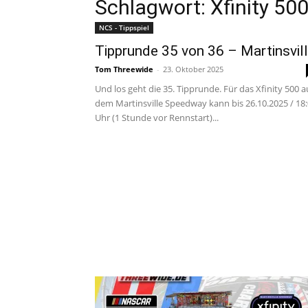
Schlagwort: Xfinity 50
NCS - Tippspiel
Tipprunde 35 von 36 – Martinsvil
Tom Threewide
-
23. Oktober 2025
Und los geht die 35. Tipprunde. Für das Xfinity 500 a
dem Martinsville Speedway kann bis 26.10.2025 / 18
Uhr (1 Stunde vor Rennstart)...