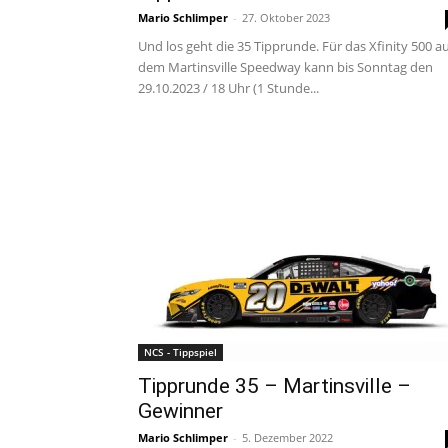
Mario Schlimper
-
27. Oktober 2023
Und los geht die 35 Tipprunde. Für das Xfinity 500 a
dem Martinsville Speedway kann bis Sonntag den
29.10.2023 / 18 Uhr (1 Stunde...
NCS - Tippspiel
Tipprunde 35 – Martinsville –
Gewinner
Mario Schlimper
-
5. Dezember 2022