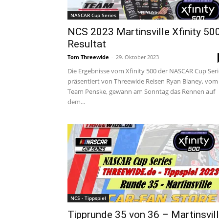
NASCAR Cup Series
NCS 2023 Martinsville Xfinity 50
Resultat
Tom Threewide
-
29. Oktober 2023
Die Ergebnisse vom Xfinity 500 der NASCAR Cup Seri
präsentiert von Threewide Reisen Ryan Blaney, vom
Team Penske, gewann am Sonntag das Rennen auf
dem...
NCS - Tippspiel
Tipprunde 35 von 36 – Martinsvil