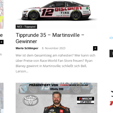
NCS - Tippspiel
le
Tipprunde 35 – Martinsville –
IO
Gewinner
0
Mario Schlimper
-
8. November 2023
0
en
Wer ist dem Gesamtsieg am nähesten? Wer kann sich
über Preise von Race-World Fan Store freuen? Ryan
Blaney gewinnt in Martinsville; schließt sich Bell,
Larson...