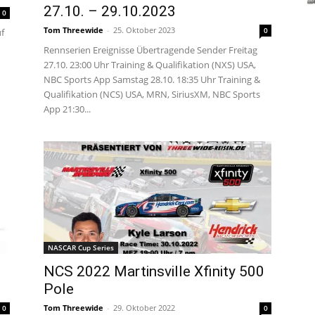
27.10. – 29.10.2023
0
Tom Threewide
-
25. Oktober 2023
0
uf
Rennserien Ereignisse Übertragende Sender Freitag
27.10. 23:00 Uhr Training & Qualifikation (NXS) USA,
NBC Sports App Samstag 28.10. 18:35 Uhr Training &
Qualifikation (NCS) USA, MRN, SiriusXM, NBC Sports
App 21:30...
NASCAR Cup Series
NCS 2022 Martinsville Xfinity 500
Pole
Tom Threewide
-
29. Oktober 2022
0
0