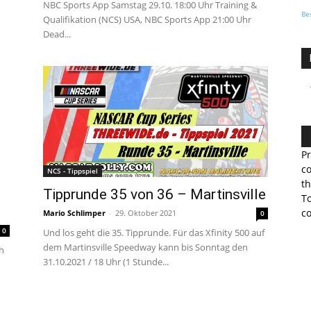
NBC Sports App Samstag 29.10. 18:00 Uhr Training &
Be
Qualifikation (NCS) USA, NBC Sports App 21:00 Uhr
Dead...
Pr
co
NCS - Tippspiel
th
Tipprunde 35 von 36 – Martinsville
To
co
Mario Schlimper
-
29. Oktober 2021
0
0
Und los geht die 35. Tipprunde. Für das Xfinity 500 auf
dem Martinsville Speedway kann bis Sonntag den
h
31.10.2021 / 18 Uhr (1 Stunde...