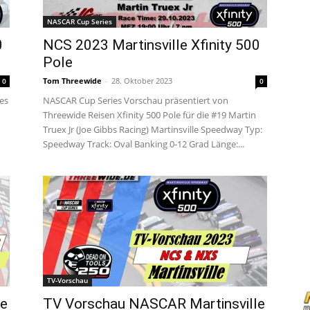
NASCAR Cup Series
0
NCS 2023 Martinsville Xfinity 500
Pole
Tom Threewide
-
28. Oktober 2023
0
0
es
NASCAR Cup Series Vorschau präsentiert von
Threewide Reisen Xfinity 500 Pole für die #19 Martin
Truex Jr (Joe Gibbs Racing) Martinsville Speedway Typ:
Speedway Track: Oval Banking 0-12 Grad Länge:...
TV-Vorschau
le
TV Vorschau NASCAR Martinsville