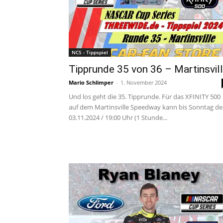
NCS - Tippspiel
Tipprunde 35 von 36 – Martinsvil
Mario Schlimper
-
1. November 2024
Und los geht die 35. Tipprunde. Für das XFINITY 500
auf dem Martinsville Speedway kann bis Sonntag d
03.11.2024 / 19:00 Uhr (1 Stunde...