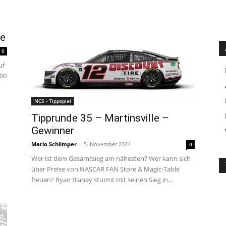
0
le
0
uf
:00
NCS - Tippspiel
Tipprunde 35 – Martinsville –
Gewinner
Mario Schlimper
-
5. November 2024
0
Wer ist dem Gesamtsieg am nähesten? Wer kann sich
über Preise von NASCAR FAN Store & Magic-Table
freuen? Ryan Blaney stürmt mit seinen Sieg in...