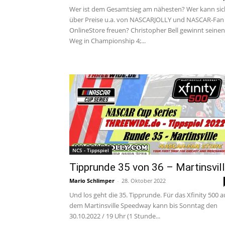
Wer ist dem Gesamtsieg am nähesten? Wer kann sic
über Preise u.a. von NASCARJOLLY und NASCAR-Fan
OnlineStore freuen? Christopher Bell gewinnt seinen
Weg in Championship 4;...
NCS - Tippspiel
Tipprunde 35 von 36 – Martinsvil
Mario Schlimper
-
28. Oktober 2022
Und los geht die 35. Tipprunde. Für das Xfinity 500 a
dem Martinsville Speedway kann bis Sonntag den
30.10.2022 / 19 Uhr (1 Stunde...