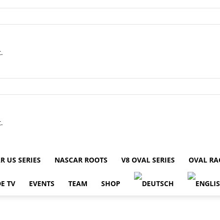
.
.
R US SERIES
NASCAR ROOTS
V8 OVAL SERIES
OVAL RA
E TV
EVENTS
TEAM
SHOP