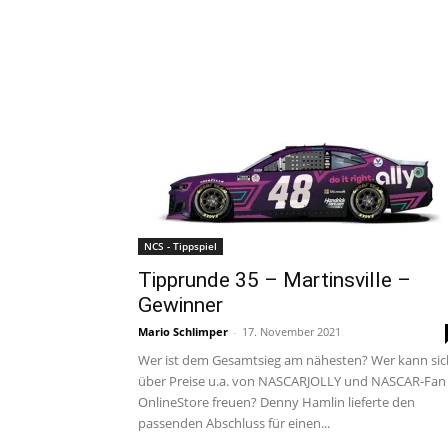
NCS - Tippspiel
Tipprunde 35 – Martinsville –
Gewinner
Mario Schlimper
-
17. November 2021
Wer ist dem Gesamtsieg am nähesten? Wer kann sic
über Preise u.a. von NASCARJOLLY und NASCAR-Fan
OnlineStore freuen? Denny Hamlin lieferte den
passenden Abschluss für einen...