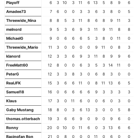
Playoff
6
3
10
3
11
6
13
5
8
9
6
Amadee73
7
6
0
0
3
3
6
3
8
0
5
Threewide_Nina
8
8
5
3
11
8
6
8
9
11
3
melnord
9
5
3
6
9
3
11
9
11
8
8
MichaelG
9
0
6
6
6
5
3
8
0
11
0
Threewide_Mario
11
3
0
0
0
0
9
11
0
8
3
klanord
12
3
3
6
9
3
11
8
9
9
6
FreeMatt60
12
8
0
0
6
3
5
3
14
11
0
PeterG
12
3
3
8
3
0
6
8
3
0
0
RealJFK
15
3
6
6
11
0
8
11
13
6
5
Samuel18
16
0
6
6
6
6
9
3
3
3
3
Klaus
17
3
0
11
6
0
0
6
0
3
0
Gaby Mustang
18
8
0
3
6
13
3
0
0
5
8
thomas.otterbach
19
3
6
6
9
0
9
0
9
6
0
Ronny
20
0
10
0
11
6
0
3
13
6
6
Racingfan Ron
21
0
8
0
0
0
11
0
6
0
0