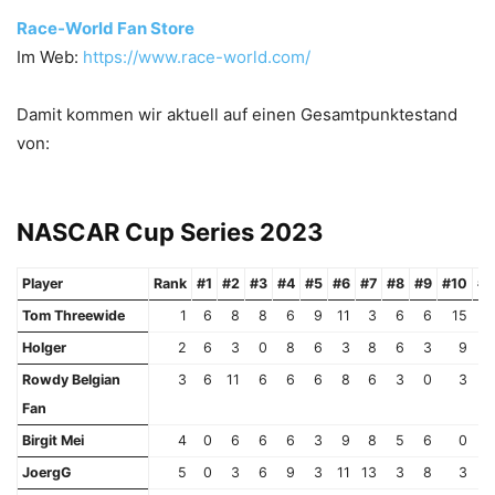
Race-World Fan Store
Im Web:
https://www.race-world.com/
Damit kommen wir aktuell auf einen Gesamtpunktestand
von:
NASCAR Cup Series 2023
Player
Rank
#1
#2
#3
#4
#5
#6
#7
#8
#9
#10
#1
Tom Threewide
1
6
8
8
6
9
11
3
6
6
15
Holger
2
6
3
0
8
6
3
8
6
3
9
Rowdy Belgian
3
6
11
6
6
6
8
6
3
0
3
Fan
Birgit Mei
4
0
6
6
6
3
9
8
5
6
0
JoergG
5
0
3
6
9
3
11
13
3
8
3