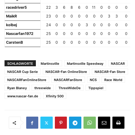
racedriver5
22
3
6
8
6
0
11
0
0
0
0
MaikR
23
0
0
0
0
0
0
0
3
3
0
kolbej
24
0
0
0
0
3
0
0
0
0
0
Nascarfan1972
25
0
0
0
0
0
0
0
0
0
0
CarstenB
25
0
0
0
0
0
0
0
0
0
0
SCHLAGWORTE
Martinsville
Martinsville Speedway
NASCAR
NASCAR Cup Serie
NASCAR-Fan OnlineStore
NASCAR-Fan Store
NASCARFanOnlineStore
NASCARFanStore
NCS
Race World
Ryan Blaney
threewide
ThreeWideDe
Tippspiel
www.nascar-fan.de
Xfinity 500