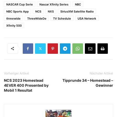
NASCAR Cup Serie
Nascar Xfinity Series
NBC
NBC Sports App
NCS
NXS
SiriusXM Satellite Radio
threewide
ThreeWideDe
TV Schedule
USA Network
Xfinity 500
Vorheriger Artikel
Nächster Artikel
NCS 2023 Homestead
Tipprunde 34 – Homestead –
4EVER 400 Presented by
Gewinner
Mobil 1 Resultat