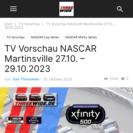
Start
TV-Vorschau
TV Vorschau NASCAR Martinsville 27.10. –
29.10.2023
TV-Vorschau
NASCAR Cup Series
NASCAR Xfinity Series
TV Vorschau NASCAR
Martinsville 27.10. –
29.10.2023
1045
0
Von
Tom Threewide
-
25. Oktober 2023