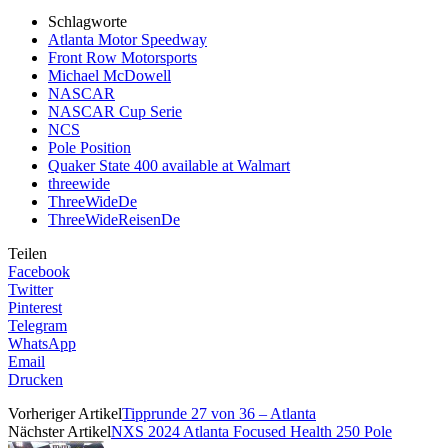
Schlagworte
Atlanta Motor Speedway
Front Row Motorsports
Michael McDowell
NASCAR
NASCAR Cup Serie
NCS
Pole Position
Quaker State 400 available at Walmart
threewide
ThreeWideDe
ThreeWideReisenDe
Teilen
Facebook
Twitter
Pinterest
Telegram
WhatsApp
Email
Drucken
Vorheriger Artikel
Tipprunde 27 von 36 – Atlanta
Nächster Artikel
NXS 2024 Atlanta Focused Health 250 Pole