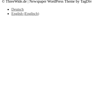
© ThreeWide.de | Newspaper WordPress Theme by TagDiv
Deutsch
English
(
Englisch
)