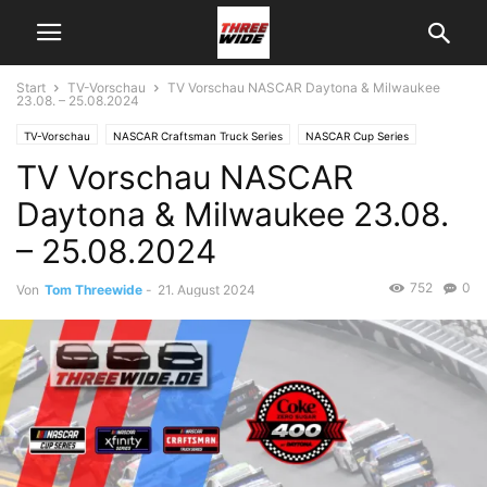
Start
TV-Vorschau
TV Vorschau NASCAR Daytona & Milwaukee
23.08. – 25.08.2024
TV-Vorschau
NASCAR Craftsman Truck Series
NASCAR Cup Series
TV Vorschau NASCAR
NASCAR Xfinity Series
Daytona & Milwaukee 23.08.
– 25.08.2024
752
0
Von
Tom Threewide
-
21. August 2024