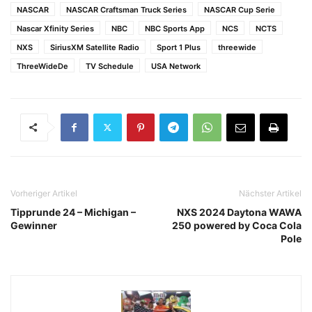
NASCAR
NASCAR Craftsman Truck Series
NASCAR Cup Serie
Nascar Xfinity Series
NBC
NBC Sports App
NCS
NCTS
NXS
SiriusXM Satellite Radio
Sport 1 Plus
threewide
ThreeWideDe
TV Schedule
USA Network
Vorheriger Artikel
Nächster Artikel
Tipprunde 24 – Michigan –
NXS 2024 Daytona WAWA
Gewinner
250 powered by Coca Cola
Pole