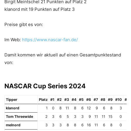
Birgit Meintschel 21 Punkten auf Platz 2
klanord mit 19 Punkten auf Platz 3
Preise gibt es von:
Im Web:
https://www.nascar-fan.de/
Damit kommen wir aktuell auf einen Gesamtpunktestand
von:
NASCAR Cup Series 2024
Tipper
Platz
#1
#2
#3
#4
#5
#6
#7
#8
#9
#10
#11
klanord
1
0
8
11
8
6
12
9
6
8
3
9
Tom Threewide
2
3
6
5
3
3
9
11
11
15
0
9
melnord
3
3
3
8
8
6
16
11
6
8
0
11