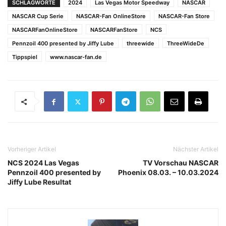
SCHLAGWORTE
2024
Las Vegas Motor Speedway
NASCAR
NASCAR Cup Serie
NASCAR-Fan OnlineStore
NASCAR-Fan Store
NASCARFanOnlineStore
NASCARFanStore
NCS
Pennzoil 400 presented by Jiffy Lube
threewide
ThreeWideDe
Tippspiel
www.nascar-fan.de
Vorheriger Artikel
Nächster Artikel
NCS 2024 Las Vegas
TV Vorschau NASCAR
Pennzoil 400 presented by
Phoenix 08.03. – 10.03.2024
Jiffy Lube Resultat