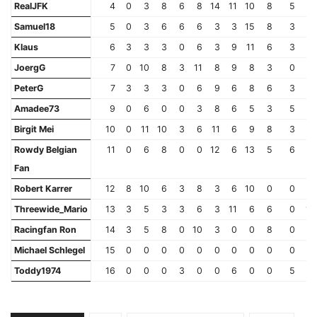
RealJFK
4
0
3
8
6
8
14
11
10
8
5
9
Samuel18
5
0
3
6
6
6
3
3
15
8
3
9
Klaus
6
3
3
3
0
6
3
9
11
6
3
11
JoergG
7
0
10
8
3
11
8
9
8
3
0
9
PeterG
7
3
3
3
0
6
9
6
8
6
3
5
Amadee73
9
0
6
0
0
3
8
6
5
3
5
8
Birgit Mei
10
0
11
10
3
6
11
6
9
8
3
11
Rowdy Belgian
11
0
6
8
0
0
12
6
13
5
6
3
Fan
Robert Karrer
12
8
10
6
3
8
3
6
10
0
0
8
Threewide_Mario
13
3
5
3
3
6
3
11
6
6
0
12
Racingfan Ron
14
3
5
8
0
10
3
0
0
8
0
9
Michael Schlegel
15
0
0
0
0
0
0
0
0
0
0
0
Toddy1974
16
0
0
0
3
0
0
6
0
0
5
0