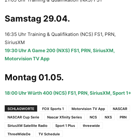
Samstag 29.04.
16:35 Uhr Training & Qualifikation (NCS) FS1, PRN,
SiriusXM
19:30 Uhr A Game 200 (NXS) FS1, PRN, SiriusXM,
Motorvision TV App
Montag 01.05.
18:00 Uhr Würth 400 (NCS) FS1, PRN, SiriusXM, Sport 1+
SCHLAGWORTE
FOX Sports 1
Motorvision TV App
NASCAR
NASCAR Cup Serie
Nascar Xfinity Series
NCS
NXS
PRN
SiriusXM Satellite Radio
Sport 1 Plus
threewide
ThreeWideDe
TV Schedule