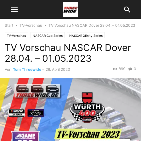
Start
TV-Vorschau
TV Vorschau NASCAR Dover 28.04. – 01.05.2023
TV-Vorschau
NASCAR Cup Series
NASCAR Xfinity Series
TV Vorschau NASCAR Dover
28.04. – 01.05.2023
899
0
Von
Tom Threewide
-
26. April 2023