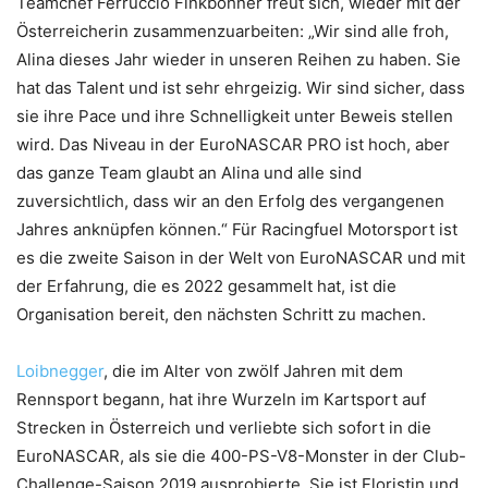
Teamchef Ferruccio Finkbohner freut sich, wieder mit der
Österreicherin zusammenzuarbeiten: „Wir sind alle froh,
Alina dieses Jahr wieder in unseren Reihen zu haben. Sie
hat das Talent und ist sehr ehrgeizig. Wir sind sicher, dass
sie ihre Pace und ihre Schnelligkeit unter Beweis stellen
wird. Das Niveau in der EuroNASCAR PRO ist hoch, aber
das ganze Team glaubt an Alina und alle sind
zuversichtlich, dass wir an den Erfolg des vergangenen
Jahres anknüpfen können.“ Für Racingfuel Motorsport ist
es die zweite Saison in der Welt von EuroNASCAR und mit
der Erfahrung, die es 2022 gesammelt hat, ist die
Organisation bereit, den nächsten Schritt zu machen.
Loibnegger
, die im Alter von zwölf Jahren mit dem
Rennsport begann, hat ihre Wurzeln im Kartsport auf
Strecken in Österreich und verliebte sich sofort in die
EuroNASCAR, als sie die 400-PS-V8-Monster in der Club-
Challenge-Saison 2019 ausprobierte. Sie ist Floristin und