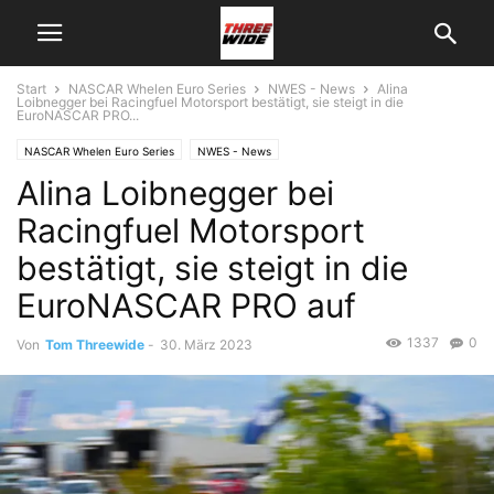
Start
NASCAR Whelen Euro Series
NWES - News
Alina
Loibnegger bei Racingfuel Motorsport bestätigt, sie steigt in die
EuroNASCAR PRO...
NASCAR Whelen Euro Series
NWES - News
Alina Loibnegger bei
Racingfuel Motorsport
bestätigt, sie steigt in die
EuroNASCAR PRO auf
1337
0
Von
Tom Threewide
-
30. März 2023