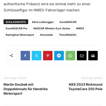
authentische Präsenz wird sie einmal mehr zu einer
Schlüsselfigur im NWES-Fahrerlager machen.
SCHLAGWORTE
Alina Loibnegger
EuroNASCAR
EuroNASCAR Pro
NASCAR Whelen Euro Series
NWES
Racingfuel Motorsport
threewide
ThreeWideDe
Vorheriger Artikel
Nächster Artikel
Martin Doubek mit
NXS 2023 Richmond
Doppeleinsatz für Hendriks
ToyotaCare 250 Pole
Motorsport