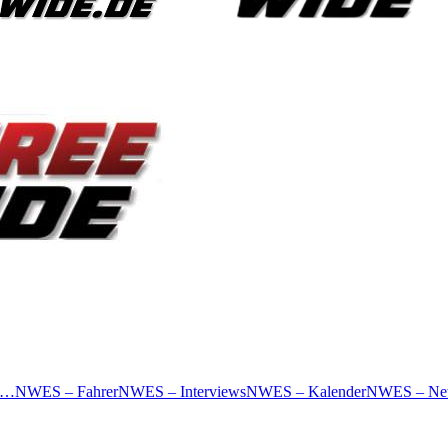
 …
NWES – Fahrer
NWES – Interviews
NWES – Kalender
NWES – Ne