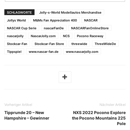
SCHLAGWORTE
Jolly-s-World Modellautos Merchandise
Jollys World
M&Ms Fan Appreciation 400
NASCAR
NASCAR Cup Serie
nascarFanDe
NASCARFanOnlineStore
nascarjolly
NascarJolly.com
NCS
Pocono Raceway
Stockcar-Fan
Stockcar-Fan Store
threewide
ThreeWideDe
Tippspiel
www.nascar-fan.de
www.nascarjolly.com
Vorheriger Artikel
Nächster Artikel
Tipprunde 20 – New
NXS 2022 Pocono Explore
Hampshire – Gewinner
the Pocono Mountains 225
Pole