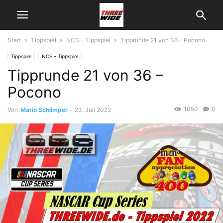
Start
Tippspiel
NCS - Tippspiel
Tipprunde 21 von 36 – Pocono
Tippspiel
NCS - Tippspiel
Tipprunde 21 von 36 –
Pocono
1050
0
Von
Mario Schlimper
-
23. Juli 2022