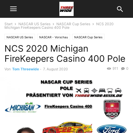
Start
NASCAR US Series
NASCAR Cup Series
NCS 2020
Michigan FireKeepers Casino 400 Pole
NASCAR US Series
NASCAR - Vorschau
NASCAR Cup Series
NCS 2020 Michigan
FireKeepers Casino 400 Pole
911
0
Von
Tom Threewide
-
7. August 2020