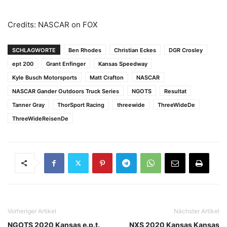
Credits: NASCAR on FOX
SCHLAGWORTE
Ben Rhodes
Christian Eckes
DGR Crosley
ept 200
Grant Enfinger
Kansas Speedway
Kyle Busch Motorsports
Matt Crafton
NASCAR
NASCAR Gander Outdoors Truck Series
NGOTS
Resultat
Tanner Gray
ThorSport Racing
threewide
ThreeWideDe
ThreeWideReisenDe
Vorheriger Artikel
Nächster Artikel
NGOTS 2020 Kansas e.p.t.
NXS 2020 Kansas Kansas