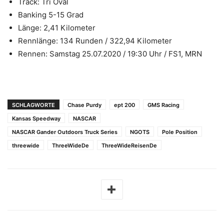
Track: Tri Oval
Banking 5-15 Grad
Länge: 2,41 Kilometer
Rennlänge: 134 Runden / 322,94 Kilometer
Rennen: Samstag 25.07.2020 / 19:30 Uhr / FS1, MRN
SCHLAGWORTE
Chase Purdy
ept 200
GMS Racing
Kansas Speedway
NASCAR
NASCAR Gander Outdoors Truck Series
NGOTS
Pole Position
threewide
ThreeWideDe
ThreeWideReisenDe