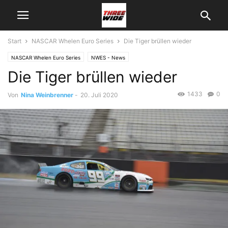
Start
NASCAR Whelen Euro Series
Die Tiger brüllen wieder
NASCAR Whelen Euro Series
NWES - News
Die Tiger brüllen wieder
1433
0
Von
Nina Weinbrenner
-
20. Juli 2020