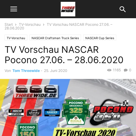
Start
TV-Vorschau
TV Vorschau NASCAR Pocono 27.06. –
28.06.2020
TV-Vorschau
NASCAR Craftsman Truck Series
NASCAR Cup Series
TV Vorschau NASCAR
NASCAR Xfinity Series
Pocono 27.06. – 28.06.2020
1165
0
Von
Tom Threewide
-
25. Juni 2020