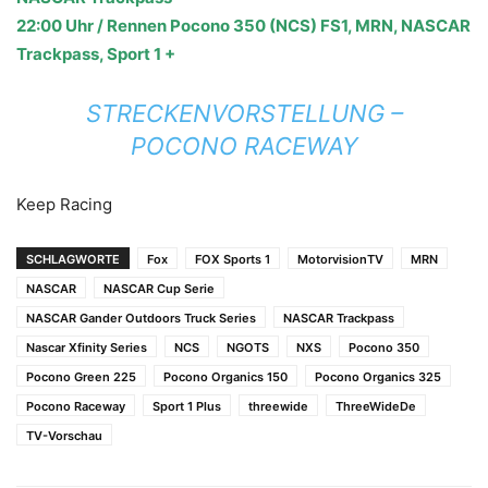
22:00 Uhr / Rennen Pocono 350 (NCS) FS1, MRN, NASCAR
Trackpass, Sport 1 +
STRECKENVORSTELLUNG –
POCONO RACEWAY
Keep Racing
SCHLAGWORTE
Fox
FOX Sports 1
MotorvisionTV
MRN
NASCAR
NASCAR Cup Serie
NASCAR Gander Outdoors Truck Series
NASCAR Trackpass
Nascar Xfinity Series
NCS
NGOTS
NXS
Pocono 350
Pocono Green 225
Pocono Organics 150
Pocono Organics 325
Pocono Raceway
Sport 1 Plus
threewide
ThreeWideDe
TV-Vorschau