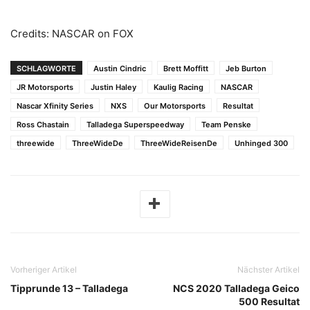
Credits: NASCAR on FOX
SCHLAGWORTE
Austin Cindric
Brett Moffitt
Jeb Burton
JR Motorsports
Justin Haley
Kaulig Racing
NASCAR
Nascar Xfinity Series
NXS
Our Motorsports
Resultat
Ross Chastain
Talladega Superspeedway
Team Penske
threewide
ThreeWideDe
ThreeWideReisenDe
Unhinged 300
Vorheriger Artikel
Nächster Artikel
Tipprunde 13 – Talladega
NCS 2020 Talladega Geico
500 Resultat