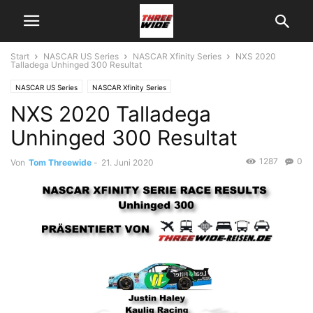
Start
NASCAR US Series
NASCAR Xfinity Series
NXS 2020
Talladega Unhinged 300 Resultat
NASCAR US Series
NASCAR Xfinity Series
NXS 2020 Talladega
Unhinged 300 Resultat
1287
0
Von
Tom Threewide
-
21. Juni 2020