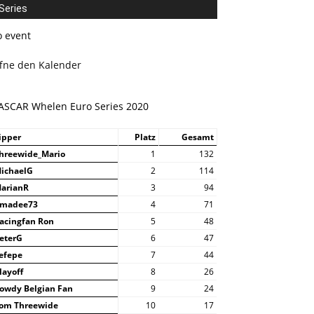
Series
o event
ffne den Kalender
ASCAR Whelen Euro Series 2020
ipper
Platz
Gesamt
hreewide_Mario
1
132
ichaelG
2
114
arianR
3
94
madee73
4
71
acingfan Ron
5
48
eterG
6
47
efepe
7
44
layoff
8
26
owdy Belgian Fan
9
24
om Threewide
10
17