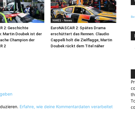
Be
NWES - News
 2: Geschichte
EuroNASCAR 2: Spätes Drama
: Martin Doubek ist der
erschüttert das Rennen. Claudio
fache Champion der
Cappelli holt die Zielflagge, Martin
R 2
Doubek rückt dem Titel näher
Pr
co
ugeben
th
To
eduzieren.
Erfahre, wie deine Kommentardaten verarbeitet
co