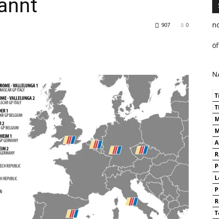
annt
n
907
0
ö
N
T
T
M
M
A
R
P
L
P
R
T