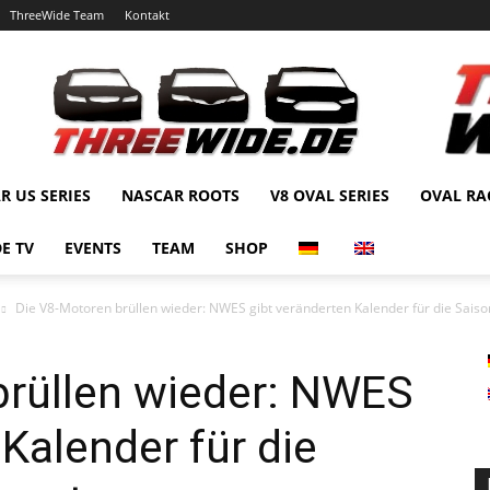
ThreeWide Team
Kontakt
R US SERIES
NASCAR ROOTS
V8 OVAL SERIES
OVAL RA
E TV
EVENTS
TEAM
SHOP
Die V8-Motoren brüllen wieder: NWES gibt veränderten Kalender für die Saison
brüllen wieder: NWES
Kalender für die