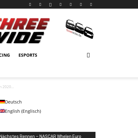
CING
ESPORTS
 2020...
Deutsch
English
(
Englisch
)
Nächstes Rennen – NASCAR Whelen Euro