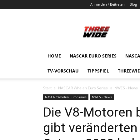
Anmelden / Beitreten
Blog
ThreeWide.de
HOME
NASCAR EURO SERIES
NASCA
TV-VORSCHAU
TIPPSPIEL
THREEWID
Start
NASCAR Whelen Euro Series
NWES - News
NASCAR Whelen Euro Series
NWES - News
Die V8-Motoren 
gibt veränderten 