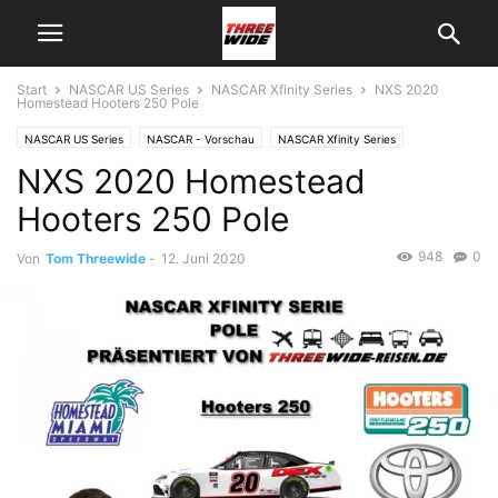
Start
NASCAR US Series
NASCAR Xfinity Series
NXS 2020
Homestead Hooters 250 Pole
NASCAR US Series
NASCAR - Vorschau
NASCAR Xfinity Series
NXS 2020 Homestead
Hooters 250 Pole
948
0
Von
Tom Threewide
-
12. Juni 2020