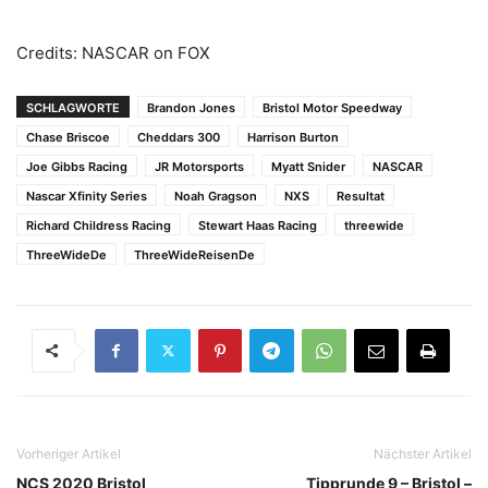
Credits: NASCAR on FOX
SCHLAGWORTE
Brandon Jones
Bristol Motor Speedway
Chase Briscoe
Cheddars 300
Harrison Burton
Joe Gibbs Racing
JR Motorsports
Myatt Snider
NASCAR
Nascar Xfinity Series
Noah Gragson
NXS
Resultat
Richard Childress Racing
Stewart Haas Racing
threewide
ThreeWideDe
ThreeWideReisenDe
Vorheriger Artikel
Nächster Artikel
NCS 2020 Bristol
Tipprunde 9 – Bristol –