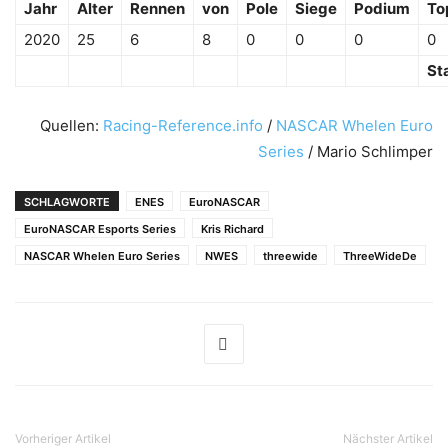
Jahr
Alter
Rennen
von
Pole
Siege
Podium
To
2020
25
6
8
0
0
0
0
St
Quellen:
Racing-Reference.info
/
NASCAR Whelen Euro
Series
/ Mario Schlimper
SCHLAGWORTE
ENES
EuroNASCAR
EuroNASCAR Esports Series
Kris Richard
NASCAR Whelen Euro Series
NWES
threewide
ThreeWideDe
Vorheriger Artikel
Nächster Artikel