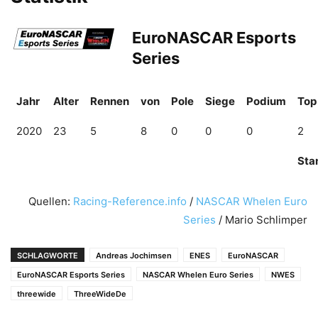
EuroNASCAR Esports
Series
Jahr
Alter
Rennen
von
Pole
Siege
Podium
Top
2020
23
5
8
0
0
0
2
Sta
Quellen:
Racing-Reference.info
/
NASCAR Whelen Euro
Series
/ Mario Schlimper
SCHLAGWORTE
Andreas Jochimsen
ENES
EuroNASCAR
EuroNASCAR Esports Series
NASCAR Whelen Euro Series
NWES
threewide
ThreeWideDe