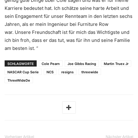
genug gute Dinge über Cole sagen und was er für meine
Karriere bedeutet hat. Ich schätze seine harte Arbeit und
sein Engagement für unser Rennteam in den letzten sechs
Jahren, als er mein Ingenieur bei Furniture Row
war. Unsere Freundschaft ist für mich das Wichtigste und
ich bin froh, dass er das tut, was für ihn und seine Familie
am besten ist. “
SCHLAGWORTE
Cole Pearn
Joe Gibbs Racing
Martin Truex Jr
NASCAR Cup Serie
NCS
resigns
threewide
ThreeWideDe
Vorheriger Artikel
Nächster Artikel