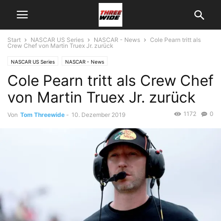
Start
NASCAR US Series
NASCAR - News
Cole Pearn tritt als
Crew Chef von Martin Truex Jr. zurück
NASCAR US Series
NASCAR - News
Cole Pearn tritt als Crew Chef
von Martin Truex Jr. zurück
1172
0
Von
Tom Threewide
-
10. Dezember 2019