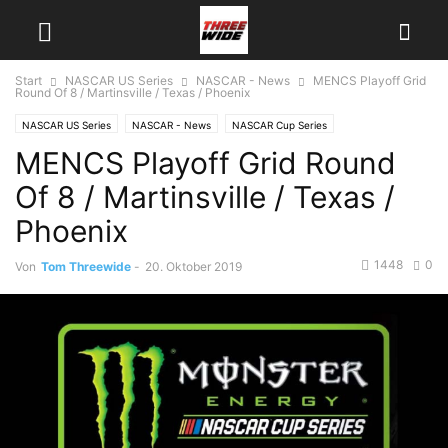
Start
NASCAR US Series
NASCAR - News
MENCS Playoff Grid
Round Of 8 / Martinsville / Texas / Phoenix
NASCAR US Series
NASCAR - News
NASCAR Cup Series
MENCS Playoff Grid Round
Of 8 / Martinsville / Texas /
Phoenix
1448
0
Von
Tom Threewide
-
20. Oktober 2019