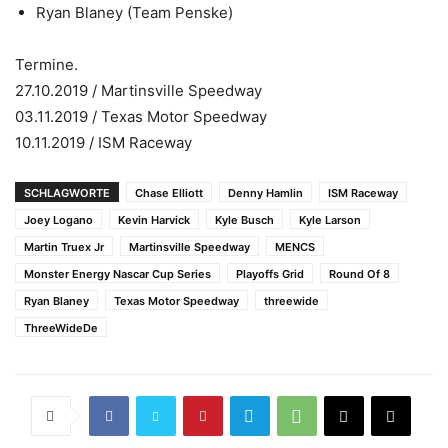
Ryan Blaney (Team Penske)
Termine.
27.10.2019 / Martinsville Speedway
03.11.2019 / Texas Motor Speedway
10.11.2019 / ISM Raceway
SCHLAGWORTE
Chase Elliott
Denny Hamlin
ISM Raceway
Joey Logano
Kevin Harvick
Kyle Busch
Kyle Larson
Martin Truex Jr
Martinsville Speedway
MENCS
Monster Energy Nascar Cup Series
Playoffs Grid
Round Of 8
Ryan Blaney
Texas Motor Speedway
threewide
ThreeWideDe