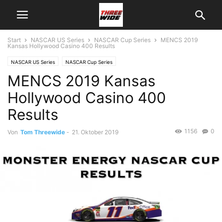
Start
NASCAR US Series
NASCAR Cup Series
MENCS 2019
Kansas Hollywood Casino 400 Results
NASCAR US Series
NASCAR Cup Series
MENCS 2019 Kansas
Hollywood Casino 400
Results
1156
0
Von
Tom Threewide
-
21. Oktober 2019