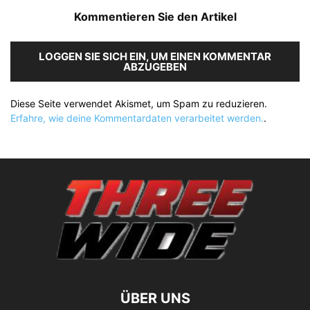
Kommentieren Sie den Artikel
LOGGEN SIE SICH EIN, UM EINEN KOMMENTAR
ABZUGEBEN
Diese Seite verwendet Akismet, um Spam zu reduzieren.
Erfahre, wie deine Kommentardaten verarbeitet werden.
.
ÜBER UNS