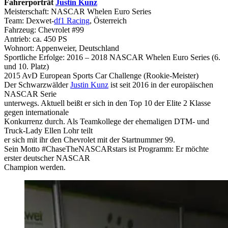
Fahrerporträt
Justin Kunz
Meisterschaft: NASCAR Whelen Euro Series
Team: Dexwet-
df1 Racing
, Österreich
Fahrzeug: Chevrolet #99
Antrieb: ca. 450 PS
Wohnort: Appenweier, Deutschland
Sportliche Erfolge: 2016 – 2018 NASCAR Whelen Euro Series (6.
und 10. Platz)
2015 AvD European Sports Car Challenge (Rookie-Meister)
Der Schwarzwälder
Justin Kunz
ist seit 2016 in der europäischen
NASCAR Serie
unterwegs. Aktuell beißt er sich in den Top 10 der Elite 2 Klasse
gegen internationale
Konkurrenz durch. Als Teamkollege der ehemaligen DTM- und
Truck-Lady Ellen Lohr teilt
er sich mit ihr den Chevrolet mit der Startnummer 99.
Sein Motto #ChaseTheNASCARstars ist Programm: Er möchte
erster deutscher NASCAR
Champion werden.