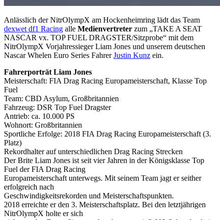
Anlässlich der NitrOlympX am Hockenheimring lädt das Team
dexwet df1 Racing
alle
Medienvertreter
zum „TAKE A SEAT
NASCAR vx. TOP FUEL DRAGSTER/Sitzprobe“ mit dem
NitrOlympX Vorjahressieger Liam Jones und unserem deutschen
Nascar Whelen Euro Series Fahrer
Justin Kunz
ein.
Fahrerporträt Liam Jones
Meisterschaft: FIA Drag Racing Europameisterschaft, Klasse Top
Fuel
Team: CBD Asylum, Großbritannien
Fahrzeug: DSR Top Fuel Dragster
Antrieb: ca. 10.000 PS
Wohnort: Großbritannien
Sportliche Erfolge: 2018 FIA Drag Racing Europameisterschaft (3.
Platz)
Rekordhalter auf unterschiedlichen Drag Racing Strecken
Der Brite Liam Jones ist seit vier Jahren in der Königsklasse Top
Fuel der FIA Drag Racing
Europameisterschaft unterwegs. Mit seinem Team jagt er seither
erfolgreich nach
Geschwindigkeitsrekorden und Meisterschaftspunkten.
2018 erreichte er den 3. Meisterschaftsplatz. Bei den letztjährigen
NitrOlympX holte er sich