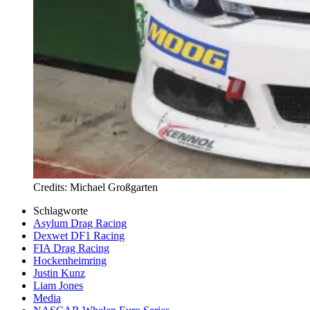
Credits: Michael Großgarten
Schlagworte
Asylum Drag Racing
Dexwet DF1 Racing
FIA Drag Racing
Hockenheimring
Justin Kunz
Liam Jones
Media