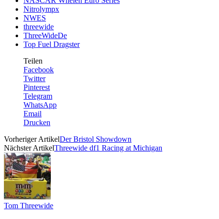
NASCAR Whelen Euro Series
Nitrolympx
NWES
threewide
ThreeWideDe
Top Fuel Dragster
Teilen
Facebook
Twitter
Pinterest
Telegram
WhatsApp
Email
Drucken
Vorheriger Artikel
Der Bristol Showdown
Nächster Artikel
Threewide df1 Racing at Michigan
Tom Threewide