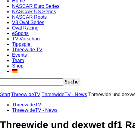
Home
NASCAR Euro Series
NASCAR US Series
NASCAR Roots
V8 Oval Series
Oval Racing
eSports
TV-Vorschau
Tippspiel
Threewide TV
Events
Team
Shop
Start
ThreewideTV
ThreewideTV - News
Threewide und dexwet
ThreewideTV
ThreewideTV - News
Threewide und dexwet df1 Ra