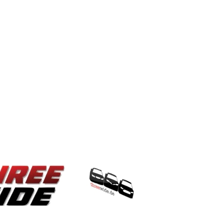
ThreeWide.de
 Team
Kontakt