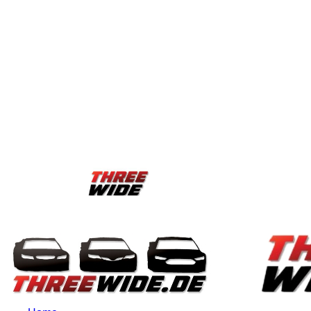
Anmelden / Beitreten
Blog
ThreeWide