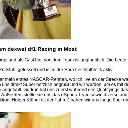
am dexwet df1 Racing in Most
t und als Gast hier von dem Team ist unglaublich. Die Leute hi
lstuhl gefesselt und ist in der Para Leichtathletik aktiv.
r mein erstes NASCAR-Rennen, wo ich live an der Strecke war, 
uns direkt Super herzlich begrüßt und wir wurden, um es mit d
efühlt. Gudrun hat uns zuerst während des Qualifyings das ga
 Außerdem stellte sie uns das eSports-Team sowie diverse and
n: Holger Klüner ist der Fahrer) haben wir uns lange über di