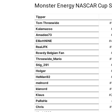
Monster Energy NASCAR Cup Ser
Tipper
Tom Threewide
#
Kalamazoo
Amadee73
ElliottNINE
#
RealJFK
#
Rowdy Belgian Fan
Threewide_Mario
#
Stig_291
Holger
HeMan92
melnord
#
klanord
#
Klaus
#
PaReHe
Chris
#