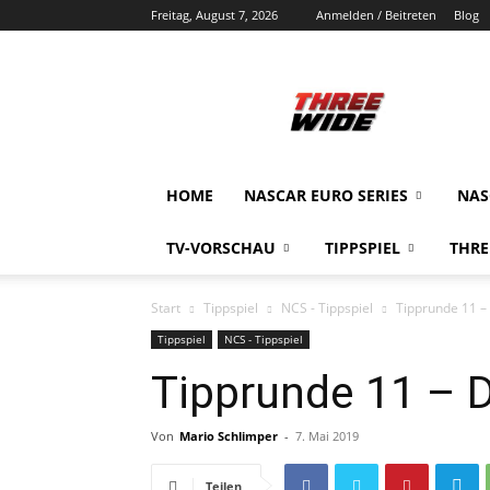
Freitag, August 7, 2026
Anmelden / Beitreten
Blog
ThreeWide.de
HOME
NASCAR EURO SERIES
NAS
TV-VORSCHAU
TIPPSPIEL
THRE
Start
Tippspiel
NCS - Tippspiel
Tipprunde 11 –
Tippspiel
NCS - Tippspiel
Tipprunde 11 – 
Von
Mario Schlimper
-
7. Mai 2019
Teilen