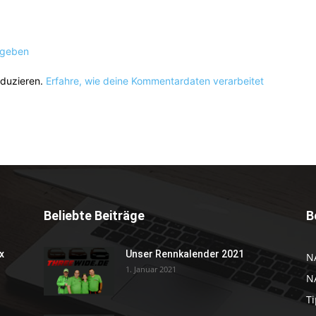
ugeben
eduzieren.
Erfahre, wie deine Kommentardaten verarbeitet
Beliebte Beiträge
B
x
Unser Rennkalender 2021
N
1. Januar 2021
N
Ti