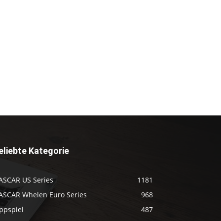
eliebte Kategorie
ASCAR US Series
1181
ASCAR Whelen Euro Series
968
ppspiel
487