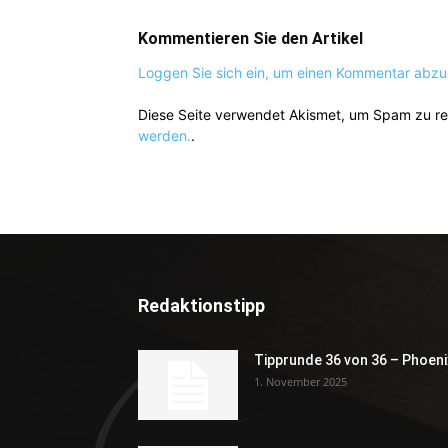
Kommentieren Sie den Artikel
Loggen Sie sich ein, um einen Kommentar abz
Diese Seite verwendet Akismet, um Spam zu r
werden.
.
Redaktionstipp
Tipprunde 36 von 36 – Phoeni
1. November 2025