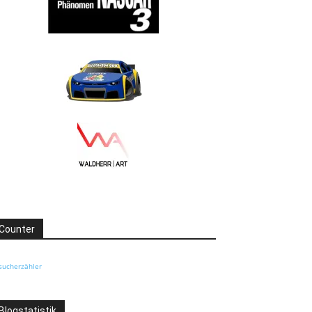
Counter
sucherzähler
Blogstatistik