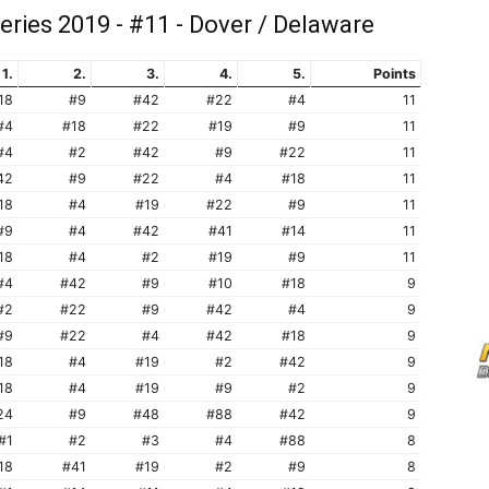
ies 2019 - #11 - Dover / Delaware
1.
2.
3.
4.
5.
Points
18
#9
#42
#22
#4
11
#4
#18
#22
#19
#9
11
#4
#2
#42
#9
#22
11
42
#9
#22
#4
#18
11
18
#4
#19
#22
#9
11
#9
#4
#42
#41
#14
11
18
#4
#2
#19
#9
11
#4
#42
#9
#10
#18
9
#2
#22
#9
#42
#4
9
#9
#22
#4
#42
#18
9
18
#4
#19
#2
#42
9
18
#4
#19
#9
#2
9
24
#9
#48
#88
#42
9
#1
#2
#3
#4
#88
8
18
#41
#19
#2
#9
8