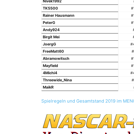
Nivek1992
TK5500
#
Rainer Hausmann
#
PeterG
#
Andy924
Birgit Mei
JoergG
#
FreeMatt60
#
Abramowitsch
#
Mayfield
#
4Michi4
#
Threewide_Nina
#
MaikR
Spielregeln und Gesamtstand 2019 im MEN