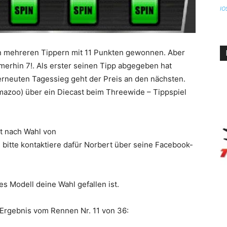
IO
on mehreren Tippern mit 11 Punkten gewonnen. Aber
mmerhin 7!. Als erster seinen Tipp abgegeben hat
rneuten Tagessieg geht der Preis an den nächsten.
mazoo) über ein Diecast beim Threewide – Tippspiel
t nach Wahl von
, bitte kontaktiere dafür Norbert über seine Facebook-
s Modell deine Wahl gefallen ist.
s Ergebnis vom Rennen Nr. 11 von 36: