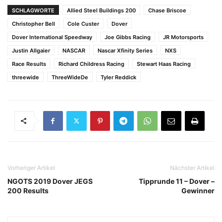
SCHLAGWORTE
Allied Steel Buildings 200
Chase Briscoe
Christopher Bell
Cole Custer
Dover
Dover International Speedway
Joe Gibbs Racing
JR Motorsports
Justin Allgaier
NASCAR
Nascar Xfinity Series
NXS
Race Results
Richard Childress Racing
Stewart Haas Racing
threewide
ThreeWideDe
Tyler Reddick
Vorheriger Artikel
Nächster Artikel
NGOTS 2019 Dover JEGS
Tipprunde 11 – Dover –
200 Results
Gewinner