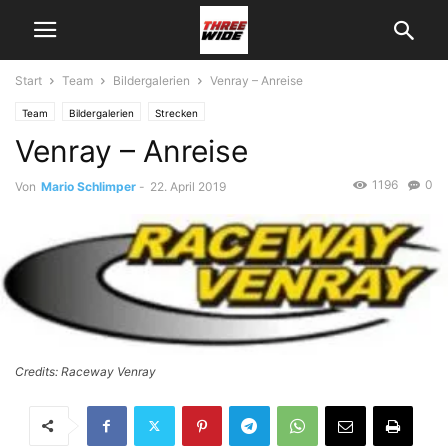
Start
Team
Bildergalerien
Venray – Anreise
Team
Bildergalerien
Strecken
Venray – Anreise
1196
0
Von
Mario Schlimper
-
22. April 2019
Credits: Raceway Venray