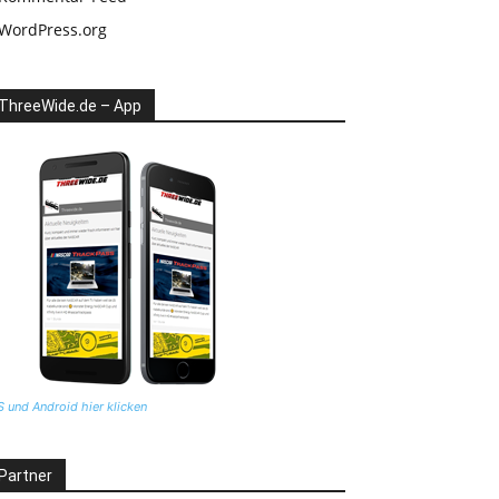
WordPress.org
ThreeWide.de – App
S und Android hier klicken
Partner