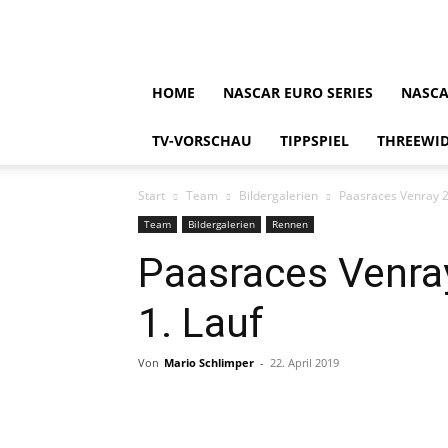
HOME
NASCAR EURO SERIES
NASCA
TV-VORSCHAU
TIPPSPIEL
THREEWID
Start
Team
Bildergalerien
Paasraces Venray 2
Team
Bildergalerien
Rennen
Paasraces Venra
1. Lauf
Von
Mario Schlimper
-
22. April 2019
Teilen