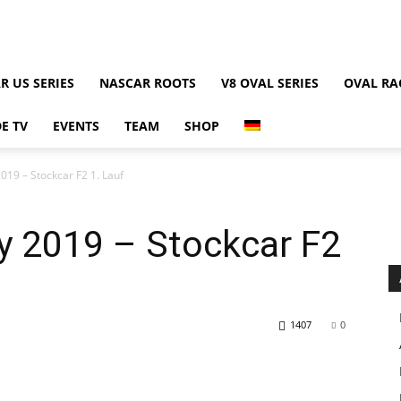
R US SERIES
NASCAR ROOTS
V8 OVAL SERIES
OVAL RA
E TV
EVENTS
TEAM
SHOP
019 – Stockcar F2 1. Lauf
y 2019 – Stockcar F2
1407
0