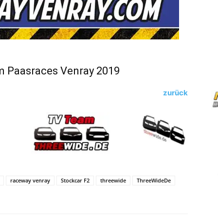
om Paasraces Venray 2019
zurück
raceway venray
Stockcar F2
threewide
ThreeWideDe