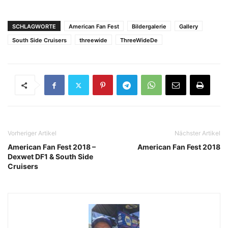
SCHLAGWORTE
American Fan Fest
Bildergalerie
Gallery
South Side Cruisers
threewide
ThreeWideDe
Vorheriger Artikel
Nächster Artikel
American Fan Fest 2018 –
American Fan Fest 2018
Dexwet DF1 & South Side
Cruisers