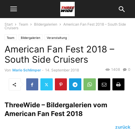
Start
Team
Bildergalerien
American Fan Fest 2018 – South Side
Cruisers
Team
Bildergalerien
Veranstaltung
American Fan Fest 2018 –
South Side Cruisers
1408
0
Von
Mario Schlimper
-
14. September 2018
ThreeWide – Bildergalerien vom
American Fan Fest 2018
zurück