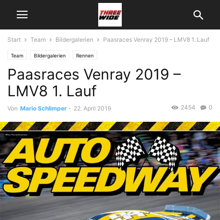
Start
Team
Bildergalerien
Paasraces Venray 2019 – LMV8 1. Lauf
Team
Bildergalerien
Rennen
Paasraces Venray 2019 –
LMV8 1. Lauf
2454
0
Von
Mario Schlimper
-
22. April 2019