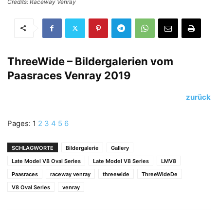
Credits: Raceway Venray
ThreeWide – Bildergalerien vom
Paasraces Venray 2019
zurück
Pages:
1
2
3
4
5
6
SCHLAGWORTE
Bildergalerie
Gallery
Late Model V8 Oval Series
Late Model V8 Series
LMV8
Paasraces
raceway venray
threewide
ThreeWideDe
V8 Oval Series
venray