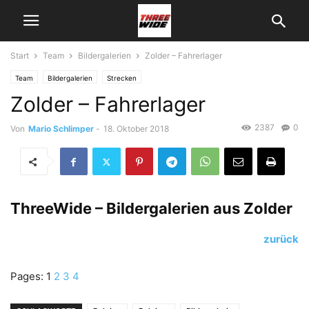
Start
Team
Bildergalerien
Zolder – Fahrerlager
Team
Bildergalerien
Strecken
Zolder – Fahrerlager
2387
0
Von
Mario Schlimper
-
18. Oktober 2018
ThreeWide – Bildergalerien aus Zolder
zurück
Pages:
1
2
3
4