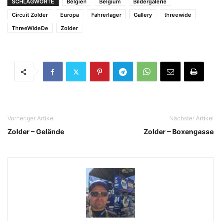
SCHLAGWORTE
Belgien
Belgium
Bildergalerie
Circuit Zolder
Europa
Fahrerlager
Gallery
threewide
ThreeWideDe
Zolder
Vorheriger Artikel
Nächster Artikel
Zolder – Gelände
Zolder – Boxengasse