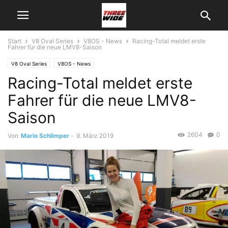
Start
V8 Oval Series
V8OS - News
Racing-Total meldet erste
Fahrer für die neue LMV8-Saison
V8 Oval Series
V8OS - News
Racing-Total meldet erste
Fahrer für die neue LMV8-
Saison
2604
0
Von
Mario Schlimper
-
9. März 2019