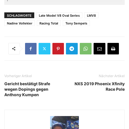
SCHLAGWORTE
Late Model V8 Oval Series
LMV8
Nadine Vollekier
Racing Total
Tony Sempels
Vorheriger Artikel
Nächster Artikel
Gericht bestätigt Strafe
NXS 2019 Phoenix Xfinity
wegen Dopings gegen
Race Pole
Anthony Kumpen