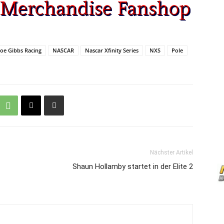
Joe Gibbs Racing
NASCAR
Nascar Xfinity Series
NXS
Pole
Nächster Artikel
Shaun Hollamby startet in der Elite 2