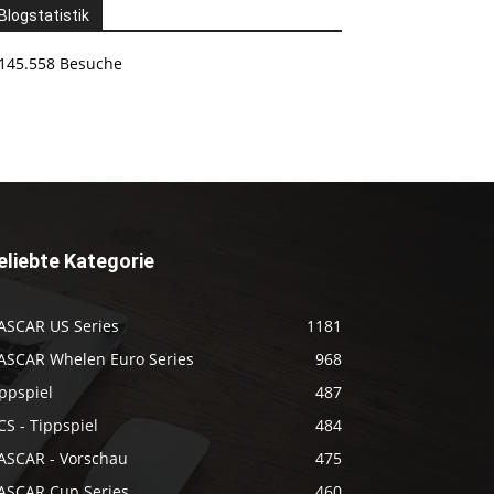
Blogstatistik
145.558 Besuche
eliebte Kategorie
ASCAR US Series
1181
ASCAR Whelen Euro Series
968
ppspiel
487
S - Tippspiel
484
ASCAR - Vorschau
475
ASCAR Cup Series
460