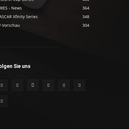
WES - News
364
SCAR Xfinity Series
348
V-Vorschau
304
olgen Sie uns