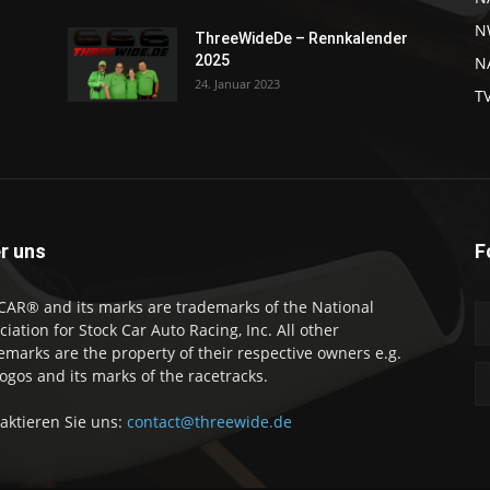
N
ThreeWideDe – Rennkalender
2025
NA
24. Januar 2023
T
r uns
F
AR® and its marks are trademarks of the National
ciation for Stock Car Auto Racing, Inc. All other
emarks are the property of their respective owners e.g.
logos and its marks of the racetracks.
aktieren Sie uns:
contact@threewide.de