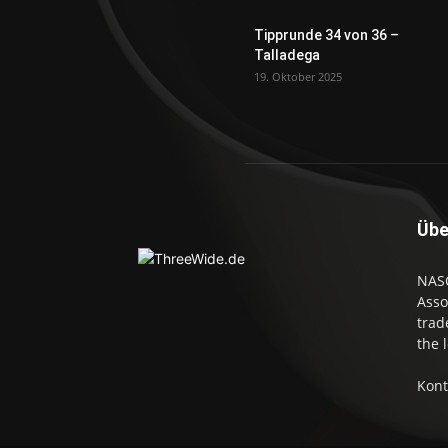
Tipprunde 34 von 36 –
Talladega
19. Oktober 2025
Übe
NASC
Asso
trad
the 
Kont