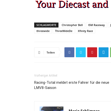
SCHLAGWORTE
Christopher Bell
ISM Raceway
threewide
ThreeWideDe
Xfinity Race
Teilen
Vorheriger Artikel
Racing-Total meldet erste Fahrer für die neue
LMV8-Saison
Mario Schlimper