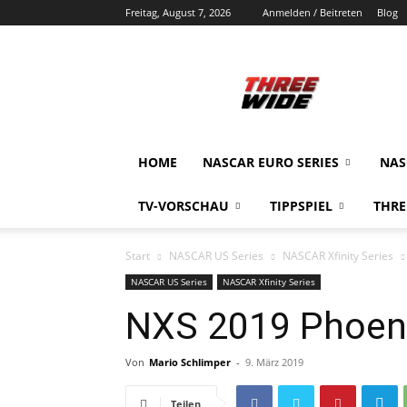
Freitag, August 7, 2026
Anmelden / Beitreten
Blog
ThreeWide.de
HOME
NASCAR EURO SERIES
NAS
TV-VORSCHAU
TIPPSPIEL
THRE
Start
NASCAR US Series
NASCAR Xfinity Series
NASCAR US Series
NASCAR Xfinity Series
NXS 2019 Phoenix
Von
Mario Schlimper
-
9. März 2019
Teilen