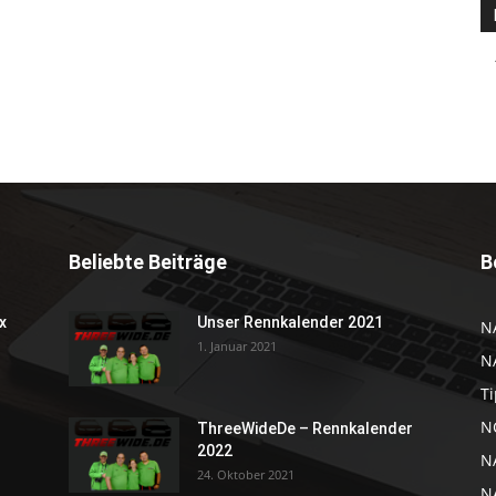
Beliebte Beiträge
B
x
Unser Rennkalender 2021
N
1. Januar 2021
N
Ti
NC
ThreeWideDe – Rennkalender
2022
N
24. Oktober 2021
N