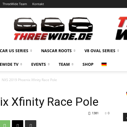
ThreeWide Team
Kontakt
CAR US SERIES
NASCAR ROOTS
V8 OVAL SERIES
EWIDE TV
EVENTS
TEAM
SHOP
NXS 2019 Phoenix Xfinity Race Pole
 Xfinity Race Pole
1381
0