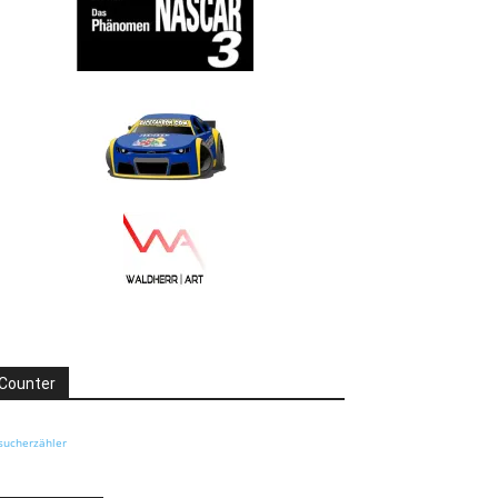
Counter
sucherzähler