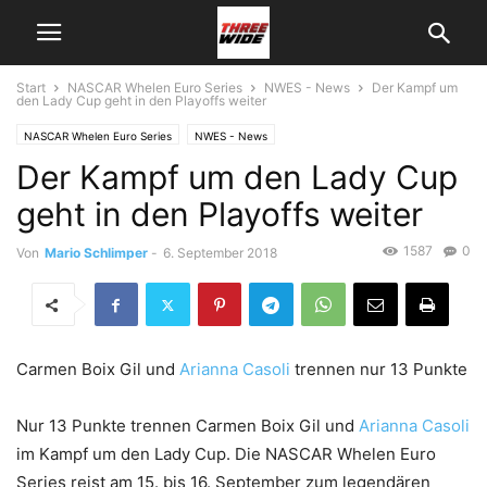
Start
NASCAR Whelen Euro Series
NWES - News
Der Kampf um
den Lady Cup geht in den Playoffs weiter
NASCAR Whelen Euro Series
NWES - News
Der Kampf um den Lady Cup
geht in den Playoffs weiter
1587
0
Von
Mario Schlimper
-
6. September 2018
Carmen Boix Gil und
Arianna Casoli
trennen nur 13 Punkte
Nur 13 Punkte trennen Carmen Boix Gil und
Arianna Casoli
im Kampf um den Lady Cup. Die NASCAR Whelen Euro
Series reist am 15. bis 16. September zum legendären