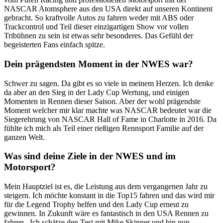
NASCAR Atomsphere aus den USA direkt auf unseren Kontinent
gebracht. So kraftvolle Autos zu fahren weder mit ABS oder
Trackcontrol und Teil dieser einzigartigen Show vor vollen
Tribühnen zu sein ist etwas sehr besonderes. Das Gefühl der
begeisterten Fans einfach spitze.
Dein prägendsten Moment in der NWES war?
Schwer zu sagen. Da gibt es so viele in meinem Herzen. Ich denke
da aber an den Sieg in der Lady Cup Wertung, und einigen
Momenten in Rennen dieser Saison. Aber der wohl prägendste
Moment welcher mir klar machte was NASCAR bedeutet war die
Siegerehrung von NASCAR Hall of Fame in Charlotte in 2016. Da
fühlte ich mich als Teil einer rießigen Rennsport Familie auf der
ganzen Welt.
Was sind deine Ziele in der NWES und im
Motorsport?
Mein Hauptziel ist es, die Leistung aus dem vergangenen Jahr zu
steigern. Ich möchte konstant in die Top15 fahren und das wird mir
für die Legend Trophy helfen und den Lady Cup erneut zu
gewinnen. In Zukunft wäre es fantastisch in den USA Rennen zu
fahren. Ich schätze den Test mit Mike Skinner und bin nun