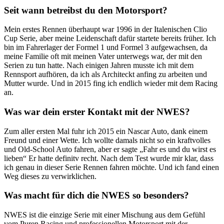
Seit wann betreibst du den Motorsport?
Mein erstes Rennen überhaupt war 1996 in der Italenischen Clio
Cup Serie, aber meine Leidenschaft dafür startete bereits früher. Ich
bin im Fahrerlager der Formel 1 und Formel 3 aufgewachsen, da
meine Familie oft mit meinen Vater unterwegs war, der mit den
Serien zu tun hatte. Nach einigen Jahren musste ich mit dem
Rennsport aufhören, da ich als Architeckt anfing zu arbeiten und
Mutter wurde. Und in 2015 fing ich endlich wieder mit dem Racing
an.
Was war dein erster Kontakt mit der NWES?
Zum aller ersten Mal fuhr ich 2015 ein Nascar Auto, dank einem
Freund und einer Wette. Ich wollte damals nicht so ein kraftvolles
und Old-School Auto fahren, aber er sagte „Fahr es und du wirst es
lieben“ Er hatte definitv recht. Nach dem Test wurde mir klar, dass
ich genau in dieser Serie Rennen fahren möchte. Und ich fand einen
Weg dieses zu verwirklichen.
Was macht für dich die NWES so besonders?
NWES ist die einzige Serie mit einer Mischung aus dem Gefühl
vom Puren Racing und professionellen Motorsport mit der