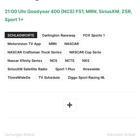
21:00 Uhr Goodyear 400 (NCS) FS1, MRN, SiriusXM, ZSR,
Sport 1+
SCHLAGWORTE
Darlington Raceway
FOX Sports 1
Motorvision TV App
MRN
NASCAR
NASCAR Craftsman Truck Series
NASCAR Cup Serie
Nascar Xfinity Series
NCS
NCTS
NXS
SiriusXM Satellite Radio
Sport 1 Plus
threewide
ThreeWideDe
TV Schedule
Ziggo Sport Racing NL
Vorheriger Artikel
Nächster Artikel