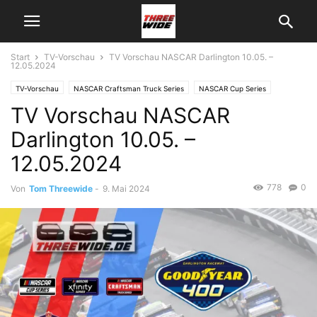
Start
TV-Vorschau
TV Vorschau NASCAR Darlington 10.05. –
12.05.2024
TV-Vorschau
NASCAR Craftsman Truck Series
NASCAR Cup Series
TV Vorschau NASCAR
NASCAR Xfinity Series
Darlington 10.05. –
12.05.2024
778
0
Von
Tom Threewide
-
9. Mai 2024