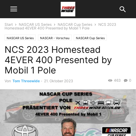
Start
NASCAR US Series
NASCAR Cup Series
NCS 2023
Homestead 4EVER 400 Presented by Mobil 1 Pole
NASCAR US Series
NASCAR - Vorschau
NASCAR Cup Series
NCS 2023 Homestead
4EVER 400 Presented by
Mobil 1 Pole
463
0
Von
Tom Threewide
-
21. Oktober 2023