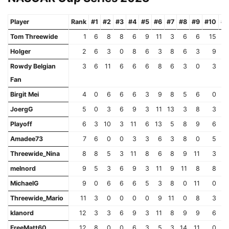
Player
Rank
#1
#2
#3
#4
#5
#6
#7
#8
#9
#10
#1
Tom Threewide
1
6
8
8
6
9
11
3
6
6
15
Holger
2
6
3
0
8
6
3
8
6
3
9
Rowdy Belgian
3
6
11
6
6
6
8
6
3
0
3
Fan
Birgit Mei
4
0
6
6
6
3
9
8
5
6
0
JoergG
5
0
3
6
9
3
11
13
3
8
3
Playoff
6
3
10
3
11
6
13
5
8
9
6
Amadee73
7
6
0
0
3
3
6
3
8
0
5
Threewide_Nina
8
8
5
3
11
8
6
8
9
11
3
melnord
9
5
3
6
9
3
11
9
11
8
8
MichaelG
9
0
6
6
6
5
3
8
0
11
0
Threewide_Mario
11
3
0
0
0
0
9
11
0
8
3
klanord
12
3
3
6
9
3
11
8
9
9
6
FreeMatt60
12
8
0
0
6
3
5
3
14
11
0