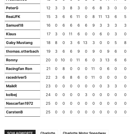
PeterG
12
3
3
8
3
0
6
8
3
0
0
RealJFK
15
3
6
6
11
0
8
11
13
6
5
Samuel18
16
0
6
6
6
6
9
3
3
3
3
Klaus
17
3
0
11
6
0
0
6
0
3
0
Gaby Mustang
18
8
0
3
6
13
3
0
0
5
8
thomas.otterbach
19
3
6
6
9
0
9
0
9
6
0
Ronny
20
0
10
0
11
6
0
3
13
6
6
Racingfan Ron
21
0
8
0
0
0
11
0
6
0
0
racedriver5
22
3
6
8
6
0
11
0
0
0
0
MaikR
23
0
0
0
0
0
0
0
3
3
0
kolbej
24
0
0
0
0
3
0
0
0
0
0
Nascarfan1972
25
0
0
0
0
0
0
0
0
0
0
CarstenB
25
0
0
0
0
0
0
0
0
0
0
SCHLAGWORTE
Charlotte
Charlotte Motor Speedway