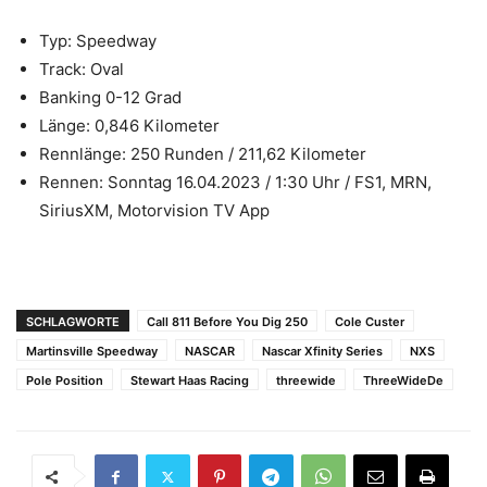
Typ: Speedway
Track: Oval
Banking 0-12 Grad
Länge: 0,846 Kilometer
Rennlänge: 250 Runden / 211,62 Kilometer
Rennen: Sonntag 16.04.2023 / 1:30 Uhr / FS1, MRN,
SiriusXM, Motorvision TV App
SCHLAGWORTE
Call 811 Before You Dig 250
Cole Custer
Martinsville Speedway
NASCAR
Nascar Xfinity Series
NXS
Pole Position
Stewart Haas Racing
threewide
ThreeWideDe